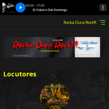
00:00 - 17:00
D - Hail to the King
.
El Clásico Del Domingo.
34 - AVENGED SEVENFOLD - Hail to the King
Rocka Dura Rock!!!.
Locutores